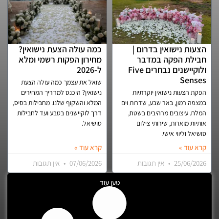
הצעות נישואין בדרום |
כמה עולה הצעת נישואין?
חבילת הפקה במדבר
מחירון הפקות רשמי ומלא
ולוקיישנים נבחרים Five
ל-2026
Senses
שואל את עצמך כמה עולה הצעת
הפקת הצעות נישואין יוקרתיות
נישואין? היכנס למדריך המחירים
במצפה רמון, באר שבע, שדרות וים
המלא והשקוף שלנו. מחבילות בסיס,
המלח. עיצובים מרהיבים בשטח,
דרך לוקיישנים בטבע ועד לחבילות
אותיות מוארות, שירותי צילום
סושיאל.
סושיאל וליווי אישי.
קרא עוד »
קרא עוד »
25/06/2026
אין תגובות
07/06/2026
אין תגובות
טען עוד