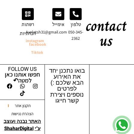
contact
טלפון
אימייל
רשתות
us
Ayeletsh31@gmail.com
050-345-
חברתיות
2362
instagram
facebook
Tiktok
FOLLOW US
בואו נתכנן יחד
חפשו אותנו כאן
את האירוע
למטה↶
הבא שלכם :)
לפרטים
נוספים ויצירת
קשר חייגו
תקנון אתר
הצהרת נגישות
האתר נבנה ועוצב
ע"י
ShaharDigital