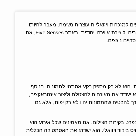
ם למזכרות ויזואליות עוצרות נשימה. מעבר להיותו
רקע סטטי, קיר הצילום הפך לנקודת מוקד. בנוסף, הוא הפך לזירת אינטראקציה חברתית ולכלי רב עוצמה להעברת מסרים וליצירת אווירה ייחודית. באתר Five Senses, אנו
קיים נוצצים.
. הוא לא רק מספק רקע אסתטי לתמונות. בנוסף,
א יעודד את האורחים להצטלם וליצור אינטראקציה,
דרך להבטיח שהתמונות יהיו לא רק יפות, אלא גם
י, ובפרט בקירות הצילום. אנו מאמינים שכל אירוע הוא
יס ביקור ויזואלי. הוא ישדרג את האסתטיקה הכללית