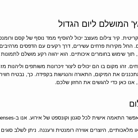
ץ' המושלם ליום הגדול
טית. קיר צילום מעוצב יכול להוסיף ממד נוסף של קסם ורומנטיק
ום. החל מקירות פרחים עשירים, דרך רקעים עם הדפסים מרהיבי
ה, תוך שימוש בחומרים איכותיים. הוא יהווה רקע מושלם לתמונו
. זהו מקום בו הם יכולים ליצור זיכרונות משותפים וליהנות מזמ
 מתכננים את המיקום, התאורה והנגישות בקפידה. כך, נבטיח חו
י, אנו כאן כדי להגשים את החזון שלכם.
ום
נון וקונספט של אירוע. אנו ב-Five Senses מציעים מגוון רחב של אפשרויות, ביניהן:
 מלאכותיים, היוצרים אווירה רומנטית ורעננה. ניתן לשלב סוגי