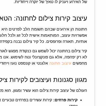
של האירוע ויעניק לו טאץ' של יוקרה וייחודיות.
עיצוב קירות צילום לחתונה: הטא
חתונות הן אירועים שבהם תשומת הלב לפרטים היא קרי
אפשרויות עיצוב, המותאמות אישית לכל זוג ולכל חל
אותיות, תאורה ופרופסים. כל קיר צילום נבנה בקפיד
קיר צילום בחתונה יכול לשמש גם כנקודת מפגש לאורחים
לא רק יפהפה, אלא גם פונקציונלי ונוח לשימוש. אנו
מחפשים
עיצוב חתונה
אלגנטי או קונספט נועז וייחוד
מגוון סגנונות ועיצובים לקירות ציל
העולם של עיצוב קירות צילום הוא עשיר ומגוון. הוא מאפשר התאמה אישית לכל סג
קירות פרחים:
קירות עשירים בפרחים טבעיים או
ייחודי.