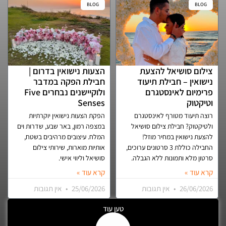
BLOG
BLOG
צילום סושיאל להצעת
הצעות נישואין בדרום |
נישואין – חבילת תיעוד
חבילת הפקה במדבר
פרימיום לאינסטגרם
ולוקיישנים נבחרים Five
וטיקטוק
Senses
רוצה תיעוד מטורף לאינסטגרם
הפקת הצעות נישואין יוקרתיות
ולטיקטוק? חבילת צילום סושיאל
במצפה רמון, באר שבע, שדרות וים
להצעת נישואין במחיר מוזל!
המלח. עיצובים מרהיבים בשטח,
החבילה כוללת 3 סרטונים ערוכים,
אותיות מוארות, שירותי צילום
סרטון מלא ותמונות ללא הגבלה.
סושיאל וליווי אישי.
קרא עוד »
קרא עוד »
26/06/2026
אין תגובות
25/06/2026
אין תגובות
טען עוד