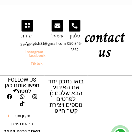
contact
טלפון
אימייל
רשתות
us
Ayeletsh31@gmail.com
050-345-
חברתיות
2362
instagram
facebook
Tiktok
FOLLOW US
בואו נתכנן יחד
חפשו אותנו כאן
את האירוע
למטה↶
הבא שלכם :)
לפרטים
נוספים ויצירת
קשר חייגו
תקנון אתר
הצהרת נגישות
האתר נבנה ועוצב