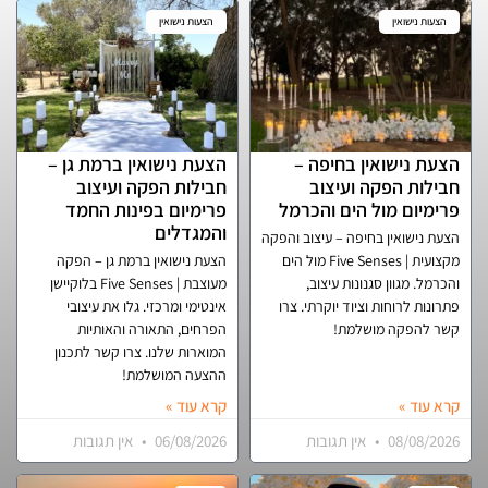
הצעות נישואין
הצעות נישואין
הצעת נישואין בחיפה –
הצעת נישואין ברמת גן –
חבילות הפקה ועיצוב
חבילות הפקה ועיצוב
פרימיום מול הים והכרמל
פרימיום בפינות החמד
והמגדלים
הצעת נישואין בחיפה – עיצוב והפקה
מקצועית | Five Senses מול הים
הצעת נישואין ברמת גן – הפקה
והכרמל. מגוון סגנונות עיצוב,
מעוצבת | Five Senses בלוקיישן
פתרונות לרוחות וציוד יוקרתי. צרו
אינטימי ומרכזי. גלו את עיצובי
קשר להפקה מושלמת!
הפרחים, התאורה והאותיות
המוארות שלנו. צרו קשר לתכנון
ההצעה המושלמת!
קרא עוד »
קרא עוד »
08/08/2026
אין תגובות
06/08/2026
אין תגובות