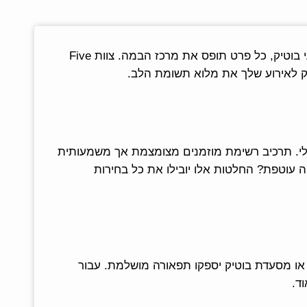
אירוע קטן מהווה הזדמנות ליצור חוויה מדויקת ואישית. מסיבת יום הולדת או הצעת נישואין דורשות תכנון קפדני. באירועי בוטיק, כל פרט תופס את מרכז הבמה. צוות Five
אלי. תרכיב רשימת מוזמנים מצומצמת אך משמעותית
 עוטפת? החלטות אלו יובילו את כל בחירות
או מסעדת בוטיק יספקו תפאורה מושלמת. עבור
ד.