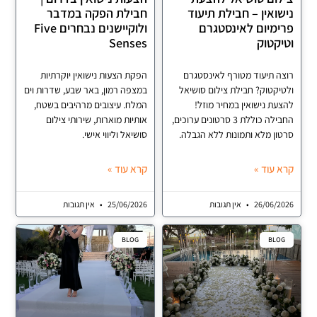
ואין – חבילת תיעוד
חבילת הפקה במדבר
מיום לאינסטגרם
ולוקיישנים נבחרים Five
קטוק
Senses
 תיעוד מטורף לאינסטגרם
הפקת הצעות נישואין יוקרתיות
קטוק? חבילת צילום סושיאל
במצפה רמון, באר שבע, שדרות וים
ת נישואין במחיר מוזל!
המלח. עיצובים מרהיבים בשטח,
החבילה כוללת 3 סרטונים ערוכים,
אותיות מוארות, שירותי צילום
ן מלא ותמונות ללא הגבלה.
סושיאל וליווי אישי.
עוד »
קרא עוד »
26/06/
אין תגובות
25/06/2026
אין תגובות
BLOG
BL