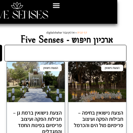
דף הבית
»
ארכיון עבור digitalshahar
ארכיון חיפוש - Five Senses
חיפוש
עות נישואין
הצעות נישואין
ת נישואין בחיפה –
הצעת נישואין ברמת גן –
לות הפקה ועיצוב
חבילות הפקה ועיצוב
מיום מול הים והכרמל
פרימיום בפינות החמד
והמגדלים