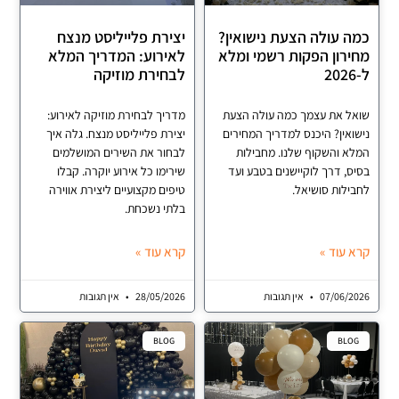
 עולה הצעת נישואין?
יצירת פלייליסט מנצח
רון הפקות רשמי ומלא
לאירוע: המדריך המלא
לבחירת מוזיקה
 את עצמך כמה עולה הצעת
מדריך לבחירת מוזיקה לאירוע:
אין? היכנס למדריך המחירים
יצירת פלייליסט מנצח. גלה איך
 והשקוף שלנו. מחבילות
לבחור את השירים המושלמים
, דרך לוקיישנים בטבע ועד
שירימו כל אירוע יוקרה. קבלו
לות סושיאל.
טיפים מקצועיים ליצירת אווירה
בלתי נשכחת.
עוד »
קרא עוד »
07/06/
אין תגובות
28/05/2026
אין תגובות
BLOG
BL