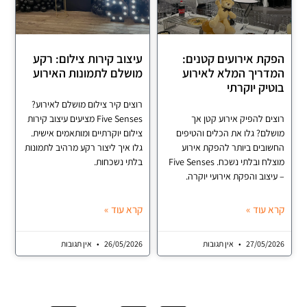
ת אירועים קטנים:
עיצוב קירות צילום: רקע
ריך המלא לאירוע
מושלם לתמונות האירוע
יק יוקרתי
רוצים קיר צילום מושלם לאירוע?
ם להפיק אירוע קטן אך
Five Senses מציעים עיצוב קירות
ם? גלו את הכלים והטיפים
צילום יוקרתיים ומותאמים אישית.
בים ביותר להפקת אירוע
גלו איך ליצור רקע מרהיב לתמונות
מוצלח ובלתי נשכח. Five Senses
בלתי נשכחות.
צוב והפקת אירועי יוקרה.
עוד »
קרא עוד »
27/05/
אין תגובות
26/05/2026
אין תגובות