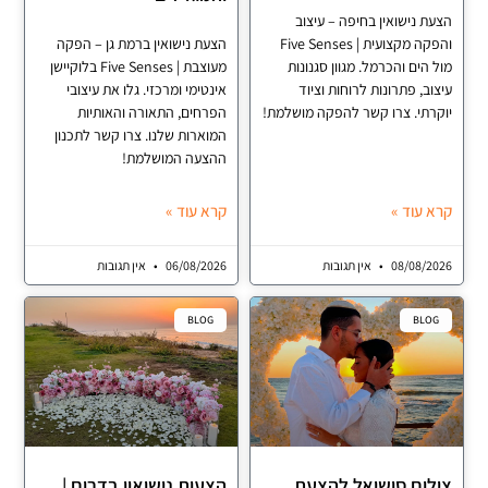
 נישואין בחיפה – עיצוב
והפקה מקצועית | Five Senses
הצעת נישואין ברמת גן – הפקה
הים והכרמל. מגוון סגנונות
מעוצבת | Five Senses בלוקיישן
ב, פתרונות לרוחות וציוד
אינטימי ומרכזי. גלו את עיצובי
תי. צרו קשר להפקה מושלמת!
הפרחים, התאורה והאותיות
המוארות שלנו. צרו קשר לתכנון
ההצעה המושלמת!
עוד »
קרא עוד »
08/08/
אין תגובות
06/08/2026
אין תגובות
BLOG
BL
ום סושיאל להצעת
הצעות נישואין בדרום |