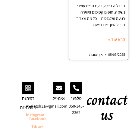
יה היא עיר עם נופים עוצרי
ה, חופים קסומים ואווירה
ה ואלגנטית – כל מה שצריך
להפוך את הצעת
עוד »
05/03/
אין תגובות
conta
טלפון
אימייל
רשתות
us
Ayeletsh31@gmail.com
050-345-
חברתיות
2362
instagram
facebook
Tiktok