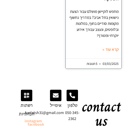
 לוקיישן מושלם עבור הצעת
אין בתל אביב? במדריך נחשוף
ות סודיים בחוף, במלונות
פטים, ונעצב עבורך אירוע
תי ומטורף!
עוד »
03/03/
5 תגובות
conta
טלפון
אימייל
רשתות
us
Ayeletsh31@gmail.com
050-345-
חברתיות
2362
instagram
facebook