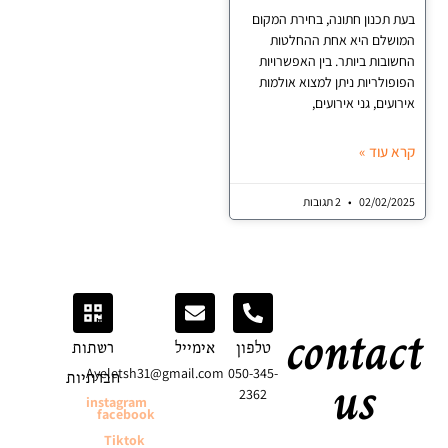
תכנון חתונה, בחירת המקום
שלם היא אחת ההחלטות
בות ביותר. בין האפשרויות
ולריות ניתן למצוא אולמות
עים, גני אירועים,
עוד »
02/02/
2 תגובות
conta
טלפון
אימייל
רשתות
us
Ayeletsh31@gmail.com
050-345-
חברתיות
2362
instagram
facebook
Tiktok