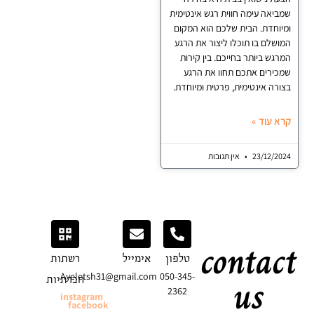
אה עימה חווית רגש אינטימית
חדת. הבית שלכם הוא המקום
לם בו תוכלו ליצור את הרגע
ש ביותר בחייכם. בין קירות
רים אתכם תחוו את הרגע
ה אינטימית, פרטית ומיוחדת.
עוד »
23/12/
אין תגובות
conta
טלפון
אימייל
רשתות
us
Ayeletsh31@gmail.com
050-345-
חברתיות
2362
instagram
facebook