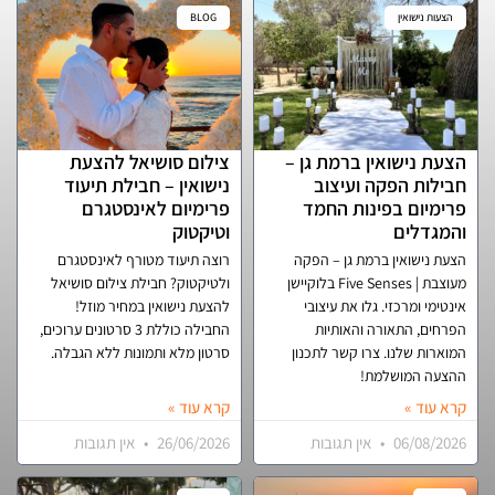
הצעות נישואין
BLOG
הצעת נישואין ברמת גן –
צילום סושיאל להצעת
חבילות הפקה ועיצוב
נישואין – חבילת תיעוד
פרימיום בפינות החמד
פרימיום לאינסטגרם
והמגדלים
וטיקטוק
הצעת נישואין ברמת גן – הפקה
רוצה תיעוד מטורף לאינסטגרם
מעוצבת | Five Senses בלוקיישן
ולטיקטוק? חבילת צילום סושיאל
אינטימי ומרכזי. גלו את עיצובי
להצעת נישואין במחיר מוזל!
הפרחים, התאורה והאותיות
החבילה כוללת 3 סרטונים ערוכים,
המוארות שלנו. צרו קשר לתכנון
סרטון מלא ותמונות ללא הגבלה.
ההצעה המושלמת!
קרא עוד »
קרא עוד »
06/08/2026
אין תגובות
26/06/2026
אין תגובות