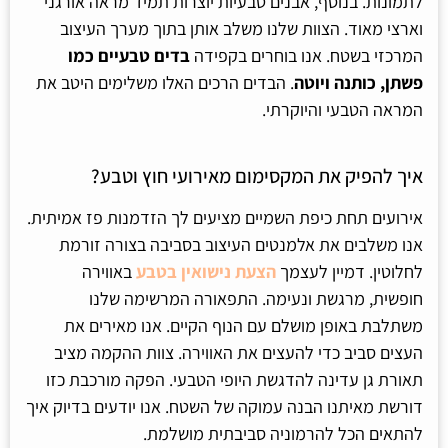
לתמונות. בנוסף, אבנים טבעיות יוצרות תמיד מראה אורגני
וארצי מאוד. הצוות שלנו משלב אותן בתוך מערך העיצוב
המרכזי בשטח. אנו בוחרים בקפידה
בדים טבעיים כמו
פשתן, כותנה ויוטה
. הבדים הרכים האלו משלימים היטב את
המראה הטבעי והיוקרתי.
איך להפיק את המקסימום מאירועי חוץ וטבע?
אירועים תחת כיפת השמיים מציעים לך הזדמנות פז אמיתית.
אנו משלבים את אלמנטים העיצוב בסביבה בצורה זורמת
לחלוטין. דמיין לעצמך
הצעת נישואין בטבע
באווירה
חופשית, מרגשת ונעימה. התפאורה המרשימה שלנו
משתלבת באופן מושלם עם הנוף הקיים. אנו מאירים את
העצים סביב כדי להעצים את האווירה. צוות ההקמה מציב
תאורת גן עדינה להדגשת היופי הטבעי. הפקה מורכבת כזו
דורשת מאיתנו הבנה עמוקה של השטח. אנו יודעים בדיוק איך
להתאים הכל להרמוניה סביבתית מושלמת.