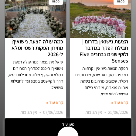
BLOG
BLOG
הצעות נישואין בדרום |
כמה עולה הצעת נישואין?
חבילת הפקה במדבר
מחירון הפקות רשמי ומלא
ולוקיישנים נבחרים Five
ל-2026
Senses
שואל את עצמך כמה עולה הצעת
הפקת הצעות נישואין יוקרתיות
נישואין? היכנס למדריך המחירים
במצפה רמון, באר שבע, שדרות וים
המלא והשקוף שלנו. מחבילות בסיס,
המלח. עיצובים מרהיבים בשטח,
דרך לוקיישנים בטבע ועד לחבילות
אותיות מוארות, שירותי צילום
סושיאל.
סושיאל וליווי אישי.
קרא עוד »
קרא עוד »
25/06/2026
אין תגובות
07/06/2026
אין תגובות
טען עוד