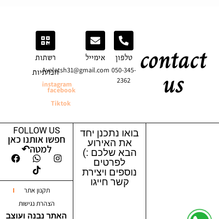
contact
טלפון
אימייל
רשתות
us
Ayeletsh31@gmail.com
050-345-
חברתיות
2362
instagram
facebook
Tiktok
FOLLOW US
בואו נתכנן יחד
חפשו אותנו כאן
את האירוע
למטה↶
הבא שלכם :)
לפרטים
נוספים ויצירת
קשר חייגו
תקנון אתר
הצהרת נגישות
האתר נבנה ועוצב