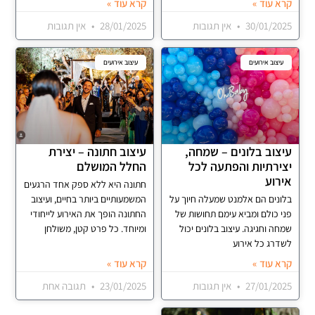
קרא עוד »
קרא עוד »
30/01/2025
אין תגובות
28/01/2025
אין תגובות
עיצוב אירועים
עיצוב אירועים
עיצוב בלונים – שמחה,
עיצוב חתונה – יצירת
יצירתיות והפתעה לכל
החלל המושלם
אירוע
חתונה היא ללא ספק אחד הרגעים
בלונים הם אלמנט שמעלה חיוך על
המשמעותיים ביותר בחיים, ועיצוב
פני כולם ומביא עימם תחושות של
החתונה הופך את האירוע לייחודי
שמחה וחגיגה. עיצוב בלונים יכול
ומיוחד. כל פרט קטן, משולחן
לשדרג כל אירוע
קרא עוד »
קרא עוד »
27/01/2025
אין תגובות
23/01/2025
תגובה אחת