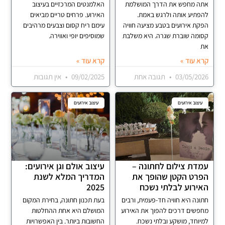
אתה מחפש את הדרך המושלמת
האלמנטים המרכזיים בעיצוב
להפתיע אותה ולרגש באמת.
האירוע. פרחים טריים מביאים
הפקת אירועים בטבע מציעה חוויה
עימם ריח קסום וצבעים מרהיבים
קסומה שוברת שגרה. היא משלבת
שמוסיפים יופי ואווירה.
את
קרא עוד »
קרא עוד »
03/05/2026
תגובה אחת
09/02/2025
אין תגובות
עיצוב אירועים
עיצוב אירועים
עמדת צילום לחתונה –
עיצוב אולם וגן אירועים:
הפרט הקטן שהופך את
המדריך המלא לשנת
האירוע לבלתי נשכח
2025
חתונה היא חוויה חד-פעמית, ורבים
בעת תכנון חתונה, בחירת המקום
מחפשים דרכים להפוך את האירוע
המושלם היא אחת ההחלטות
למיוחד, מושקע ובלתי נשכח.
החשובות ביותר. בין האפשרויות