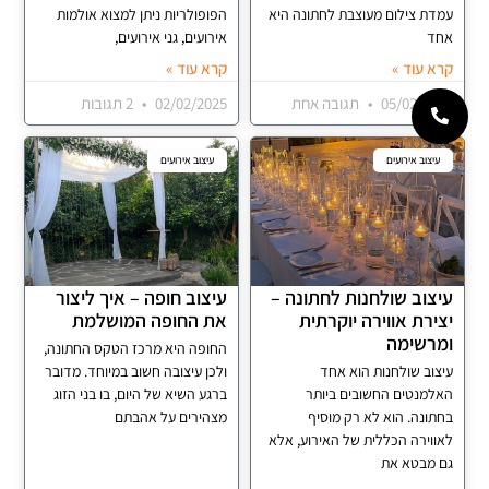
עמדת צילום מעוצבת לחתונה היא
הפופולריות ניתן למצוא אולמות
אחד
אירועים, גני אירועים,
קרא עוד »
קרא עוד »
05/02/2025
תגובה אחת
02/02/2025
2 תגובות
עיצוב אירועים
עיצוב אירועים
עיצוב שולחנות לחתונה –
עיצוב חופה – איך ליצור
יצירת אווירה יוקרתית
את החופה המושלמת
ומרשימה
החופה היא מרכז הטקס החתונה,
עיצוב שולחנות הוא אחד
ולכן עיצובה חשוב במיוחד. מדובר
האלמנטים החשובים ביותר
ברגע השיא של היום, בו בני הזוג
בחתונה. הוא לא רק מוסיף
מצהירים על אהבתם
לאווירה הכללית של האירוע, אלא
גם מבטא את