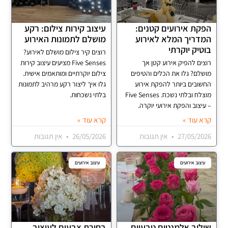
הפקת אירועים קטנים:
עיצוב קירות צילום: רקע
המדריך המלא לאירוע
מושלם לתמונות האירוע
בוטיק יוקרתי
רוצים קיר צילום מושלם לאירוע?
רוצים להפיק אירוע קטן אך
Five Senses מציעים עיצוב קירות
מושלם? גלו את הכלים והטיפים
צילום יוקרתיים ומותאמים אישית.
החשובים ביותר להפקת אירוע
גלו איך ליצור רקע מרהיב לתמונות
מוצלח ובלתי נשכח. Five Senses
בלתי נשכחות.
– עיצוב והפקת אירועי יוקרה.
קרא עוד »
קרא עוד »
27/05/2026
אין תגובות
26/05/2026
אין תגובות
עיצוב אירועים
עיצוב אירועים
שילוב אלמנטים טבעיים
בחירת צבעים לעיצוב