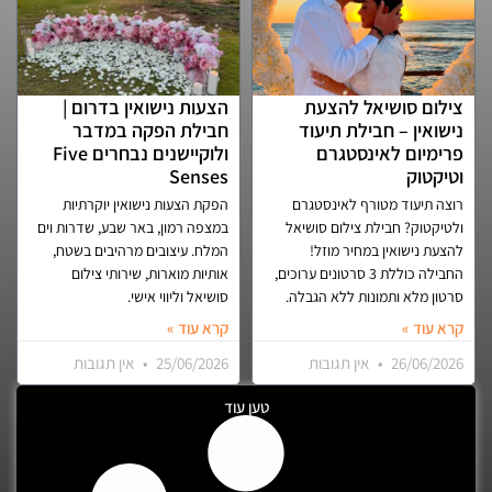
צילום סושיאל להצעת
הצעות נישואין בדרום |
נישואין – חבילת תיעוד
חבילת הפקה במדבר
פרימיום לאינסטגרם
ולוקיישנים נבחרים Five
וטיקטוק
Senses
רוצה תיעוד מטורף לאינסטגרם
הפקת הצעות נישואין יוקרתיות
ולטיקטוק? חבילת צילום סושיאל
במצפה רמון, באר שבע, שדרות וים
להצעת נישואין במחיר מוזל!
המלח. עיצובים מרהיבים בשטח,
החבילה כוללת 3 סרטונים ערוכים,
אותיות מוארות, שירותי צילום
סרטון מלא ותמונות ללא הגבלה.
סושיאל וליווי אישי.
קרא עוד »
קרא עוד »
26/06/2026
אין תגובות
25/06/2026
אין תגובות
טען עוד