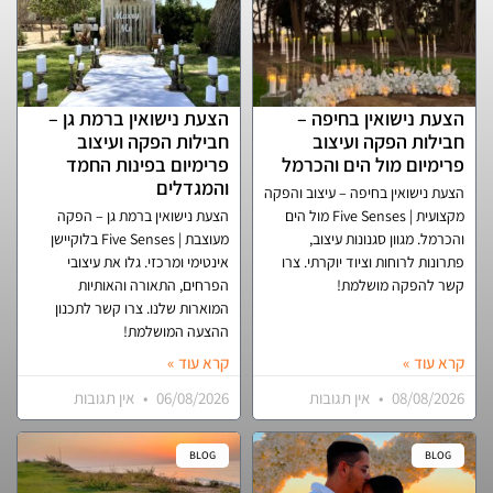
הצעת נישואין בחיפה –
הצעת נישואין ברמת גן –
חבילות הפקה ועיצוב
חבילות הפקה ועיצוב
פרימיום מול הים והכרמל
פרימיום בפינות החמד
והמגדלים
הצעת נישואין בחיפה – עיצוב והפקה
מקצועית | Five Senses מול הים
הצעת נישואין ברמת גן – הפקה
והכרמל. מגוון סגנונות עיצוב,
מעוצבת | Five Senses בלוקיישן
פתרונות לרוחות וציוד יוקרתי. צרו
אינטימי ומרכזי. גלו את עיצובי
קשר להפקה מושלמת!
הפרחים, התאורה והאותיות
המוארות שלנו. צרו קשר לתכנון
ההצעה המושלמת!
קרא עוד »
קרא עוד »
08/08/2026
אין תגובות
06/08/2026
אין תגובות
BLOG
BLOG