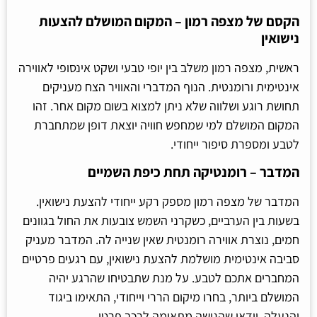
הקסם של מצפה רמון – המקום המושלם להצעות
נישואין
ראשית, מצפה רמון משלב בין יופי טבעי ושקט אינסופי לאווירה
אינטימית ורומנטית. הנוף המדברי והאוויר הצח מעניקים
תחושת רוגע ושלווה שלא ניתן למצוא בשום מקום אחר. זהו
המקום המושלם למי שמחפש חוויה יוצאת דופן שמתחברת
לטבע ומספרת סיפור ייחודי.
המדבר – רומנטיקה תחת כיפת השמיים
המדבר של מצפה רמון מספק רקע ייחודי להצעת נישואין.
בשעות בין הערביים, כשקרני השמש צובעות את החול בגוונים
חמים, נוצרת אווירה רומנטית שאין שנייה לה. המדבר מעניק
סביבה אינטימית מושלמת להצעת נישואין, עם רגעים פרטיים
המחברים אתכם לטבע. על מנת שתבטיחו שהרגע יהיה
המושלם ביותר, בחרו מיקום הררי וייחודי, התאימו ביגוד
והנעלה, וודאו שהגישה מתאימה לרכב פרטי.