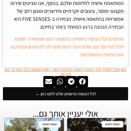
המותאמת אישית לחלומות שלכם. בנוסף, אנו מציעים שירות
מקצועי ומסור, עיצובים יוקרתיים וחדשניים ומגוון רחב של
אפשרויות בהתאמה אישית. הבחירה ב-FIVE SENSES היא
הבחירה הנכונה ברגע המיוחד ביותר בחייכם.
חולמים על הצעת נישואין במצפה רמון שתשאיר חותם
לכל החיים? פנו אלינו עוד היום ותנו לנו להגשים עבורכם
את החוויה המושלמת.
כאן תוכל לשתף את: הצעת נישואין במצפה רמון – חוויה קסומה בלב המדבר עם
חברים.
לכל הצעות הנישואין שלנו לחצו כאן ←
אולי יעניין אותך גם...
הצעות נישואין
הצעות נישואין