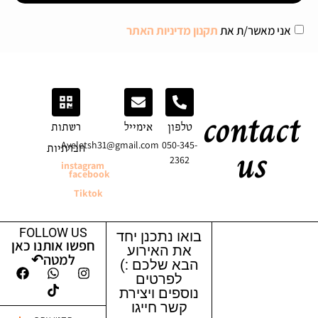
אני מאשר/ת את
תקנון מדיניות האתר
contact
טלפון
אימייל
רשתות
us
Ayeletsh31@gmail.com
050-345-
חברתיות
2362
instagram
facebook
Tiktok
FOLLOW US
בואו נתכנן יחד
חפשו אותנו כאן
את האירוע
למטה↶
הבא שלכם :)
לפרטים
נוספים ויצירת
קשר חייגו