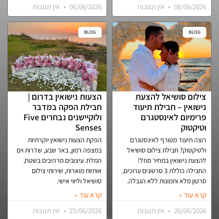
08/08/2026
אין תגובות
06/08/2026
אין תגובות
BLOG
BLOG
צילום סושיאל להצעת
הצעות נישואין בדרום |
נישואין – חבילת תיעוד
חבילת הפקה במדבר
פרימיום לאינסטגרם
ולוקיישנים נבחרים Five
וטיקטוק
Senses
רוצה תיעוד מטורף לאינסטגרם
הפקת הצעות נישואין יוקרתיות
ולטיקטוק? חבילת צילום סושיאל
במצפה רמון, באר שבע, שדרות וים
להצעת נישואין במחיר מוזל!
המלח. עיצובים מרהיבים בשטח,
החבילה כוללת 3 סרטונים ערוכים,
אותיות מוארות, שירותי צילום
סרטון מלא ותמונות ללא הגבלה.
סושיאל וליווי אישי.
קרא עוד »
קרא עוד »
26/06/2026
אין תגובות
25/06/2026
אין תגובות