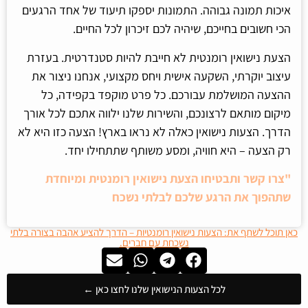
איכות תמונה גבוהה. התמונות יספקו תיעוד של אחד הרגעים
הכי חשובים בחייכם, שיהיה לכם זיכרון לכל החיים.
הצעת נישואין רומנטית לא חייבת להיות סטנדרטית. בעזרת
עיצוב יוקרתי, השקעה אישית ויחס מקצועי, אנחנו ניצור את
ההצעה המושלמת עבורכם. כל פרט מוקפד בקפידה, כל
מיקום מותאם לרצונכם, והשירות שלנו ילווה אתכם לכל אורך
הדרך. הצעות נישואין כאלה לא נראו בארץ! הצעה כזו היא לא
רק הצעה – היא חוויה, ומסע משותף שתתחילו יחד.
"צרו קשר
ותבטיחו הצעת נישואין רומנטית ומיוחדת
שתהפוך את הרגע שלכם לבלתי נשכח
כאן תוכל לשתף את: הצעות נישואין רומנטיות – הדרך להציע אהבה בצורה בלתי
נשכחת עם חברים.
לכל הצעות הנישואין שלנו לחצו כאן ←