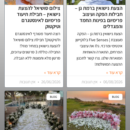
הצעת נישואין ברמת גן –
צילום סושיאל להצעת
חבילות הפקה ועיצוב
נישואין – חבילת תיעוד
פרימיום בפינות החמד
פרימיום לאינסטגרם
והמגדלים
וטיקטוק
הצעת נישואין ברמת גן – הפקה
רוצה תיעוד מטורף לאינסטגרם
מעוצבת | Five Senses בלוקיישן
ולטיקטוק? חבילת צילום סושיאל
אינטימי ומרכזי. גלו את עיצובי
להצעת נישואין במחיר מוזל!
הפרחים, התאורה והאותיות
החבילה כוללת 3 סרטונים ערוכים,
המוארות שלנו. צרו קשר לתכנון
סרטון מלא ותמונות ללא הגבלה.
ההצעה המושלמת!
קרא עוד »
קרא עוד »
06/08/2026
אין תגובות
26/06/2026
אין תגובות
BLOG
BLOG