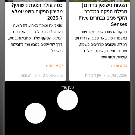
הצעות נישואין בדרום |
כמה עולה הצעת נישואין?
חבילת הפקה במדבר
מחירון הפקות רשמי ומלא
ולוקיישנים נבחרים Five
ל-2026
Senses
שואל את עצמך כמה עולה הצעת
הפקת הצעות נישואין יוקרתיות
נישואין? היכנס למדריך המחירים
במצפה רמון, באר שבע, שדרות וים
המלא והשקוף שלנו. מחבילות בסיס,
המלח. עיצובים מרהיבים בשטח,
דרך לוקיישנים בטבע ועד לחבילות
אותיות מוארות, שירותי צילום
סושיאל.
סושיאל וליווי אישי.
קרא עוד »
קרא עוד »
25/06/2026
אין תגובות
07/06/2026
אין תגובות
טען עוד